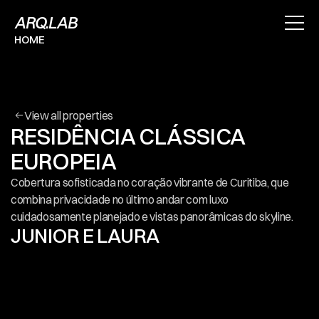
ARQ.LAB
HOME
SOBRE
PROJETOS
CONTATO
Use for Free
Use for Free
View all properties
RESIDÊNCIA CLÁSSICA 
EUROPEIA
Cobertura sofisticada no coração vibrante de Curitiba, que 
combina privacidade no último andar com luxo 
cuidadosamente planejado e vistas panorâmicas do skyline.
JUNIOR E LAURA