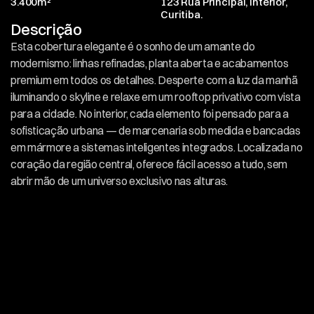
3.400m²
123 Rua Principal, Interior, 
Curitiba.
Descrição
Esta cobertura elegante é o sonho de um amante do 
modernismo: linhas refinadas, planta aberta e acabamentos 
premium em todos os detalhes. Desperte com a luz da manhã 
iluminando o skyline e relaxe em um rooftop privativo com vista 
para a cidade. No interior, cada elemento foi pensado para a 
sofisticação urbana — de marcenaria sob medida e bancadas 
em mármore a sistemas inteligentes integrados. Localizada no 
coração da região central, oferece fácil acesso a tudo, sem 
abrir mão de um universo exclusivo nas alturas.